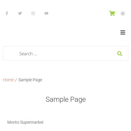
0
Nosotros
Tienda
Envío
/
Home
Sample Page
Descuentos
Sample Page
Blog
Contacto
Morito Supermarket