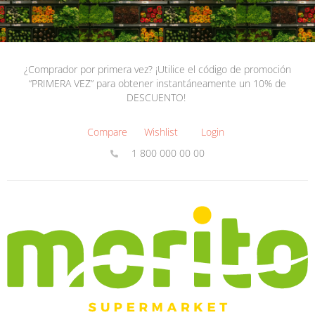
¿Comprador por primera vez? ¡Utilice el código de promoción
“PRIMERA VEZ” para obtener instantáneamente un 10% de
DESCUENTO!
Compare
Wishlist
Login
1 800 000 00 00