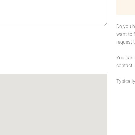
Do you h
want to f
request 
You can 
contact 
Typicall