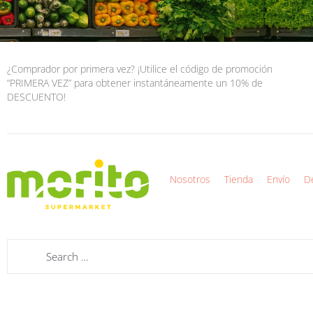
¿Comprador por primera vez? ¡Utilice el código de promoción
“PRIMERA VEZ” para obtener instantáneamente un 10% de
DESCUENTO!
Nosotros
Tienda
Envío
D